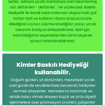
setler, adınıza ya da markanıza özel tasarlanmış
not defterleri - defterler... Ve yüzlercesi. Baskılı
Hediyelik ile kendi tasarımlarınızı oluşturmak çok
kolay! Hızlı ve kullanıcı dostu arayüzümüzle
dilediğiniz ürünün üzerine istediğiniz yazıyı, ya da
tasarımı kolayca ekleyebilirsiniz. Sizin için
hazırladığımız seçeneklerden birini seçerek
süreci hızlandırabilirsiniz.
Kimler Baskılı Hediyeliği
kullanabilir.
Doğum günleri, yıl dönümleri, mezuniyet ya da
özel günlerde sevdiklerinize benzersiz hediyeler
vermek isteyenler. Markalarını tanıtmak ve
akılda kalıcı olmak isteyen küçük ve orta ölçekli
işletmelere özel promosyon ürünleri, çalışanlar